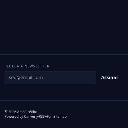
RECEBA A NEWSLETTER
Assinar
© 2026 Amo Crédito
(abre em nova aba)
Powered by Canverly
·
RSS
Atom
Sitemap