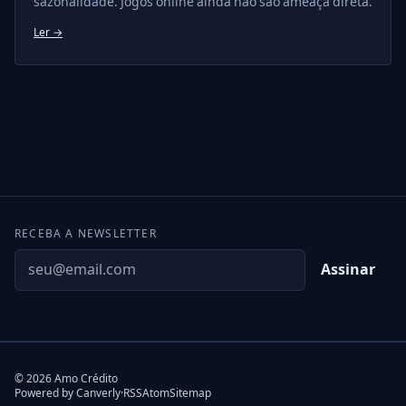
sazonalidade. Jogos online ainda não são ameaça direta.
Ler →
RECEBA A NEWSLETTER
Assinar
© 2026 Amo Crédito
(abre em nova aba)
Powered by Canverly
·
RSS
Atom
Sitemap