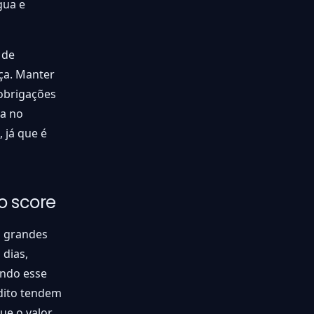
gua e
 de
nça. Manter
obrigações
a no
 já que é
o score
s grandes
dias,
ando esse
dito tendem
ue o valor