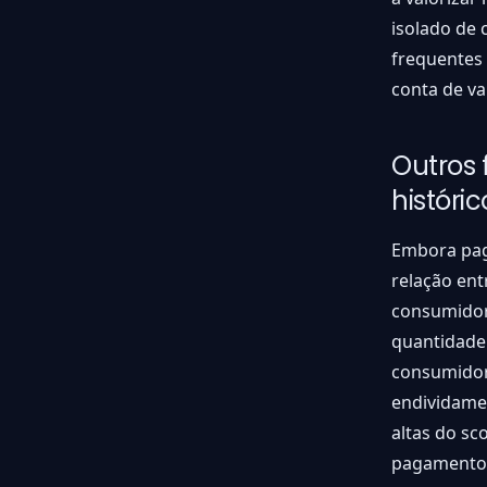
isolado de 
frequentes 
conta de va
Outros
histór
Embora pag
relação ent
consumidor
quantidade 
consumidor
endividamen
altas do sc
pagamento