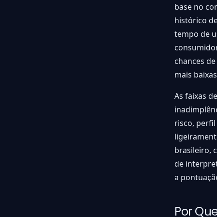
base no co
histórico d
tempo de us
consumidor
chances de 
mais baixas
As faixas d
inadimplênc
risco, perf
ligeirament
brasileiro,
de interpr
a pontuação
Por Qu