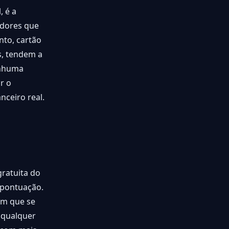
, é a
idores que
nto, cartão
, tendem a
enhuma
r o
ceiro real.
gratuita do
a pontuação.
em que se
e qualquer