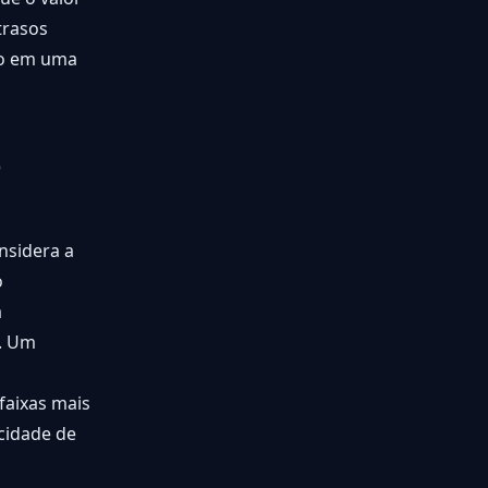
trasos
vo em uma
o
nsidera a
o
a
s. Um
faixas mais
acidade de