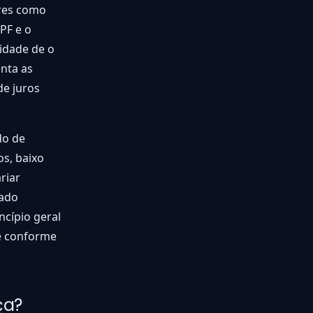
ores como
PF e o
idade de o
nta as
de juros
do de
os, baixo
riar
cado
ncípio geral
te conforme
ça?