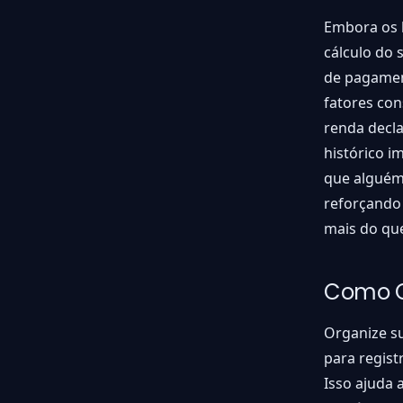
Embora os 
cálculo do 
de pagamen
fatores co
renda decl
histórico 
que alguém
reforçando
mais do qu
Como G
Organize su
para regist
Isso ajuda 