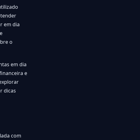
tilizado
ntender
r em dia
ue
bre o
ntas em dia
financeira e
explorar
r dicas
ulada com