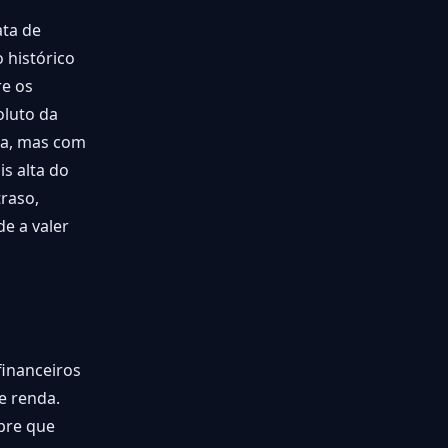
ata de
 histórico
e os
oluto da
ta, mas com
s alta do
raso,
e a valer
financeiros
e renda.
mpre que