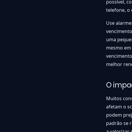
possível, c
telefone, o
Use alarmes
vencimento 
uma pequen
mesmo em m
vencimento,
melhor rene
O impac
Muitos con
afetam o s
podem prej
padrão se r
a valoriza