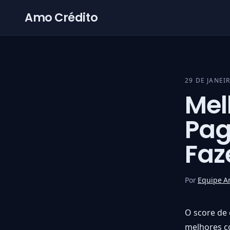
Pular para o conteúdo
Amo Crédito
29 DE JANEI
Mel
Pag
Faz
Por
Equipe A
O score de 
melhores co