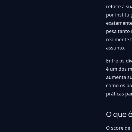
reflete a s
por institu
exatamente
pesa tanto 
realmente 
assunto.
Entre os di
é um dos ma
aumenta sua
como os pa
práticas pa
O que é
O score de 