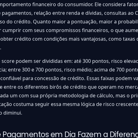
mportamento financeiro do consumidor. Ele considera fat
e pagamentos, relação entre renda e dívidas, consultas ao C
o do crédito. Quanto maior a pontuação, maior a probabil
 cumprir com seus compromissos financeiros, o que aume
obter crédito com condições mais vantajosas, como taxas 
.
e score podem ser divididas em: até 300 pontos, risco eleva
ia; entre 300 e 700 pontos, risco médio; acima de 700 pont
il confiável para concessão de crédito. Essas faixas podem va
e entre os diferentes birôs de crédito que operam no mer
 cada um com sua própria metodologia de cálculo, mas o pri
etação costuma seguir essa mesma lógica de risco crescen
 diminui.
e Pagamentos em Dia Fazem a Diferen