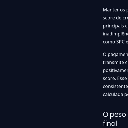
Manter os 
score de cr
principais 
inadimplênc
como SPC e
O pagament
transmite c
positivamen
score. Esse
consistente
calculada p
O peso 
final