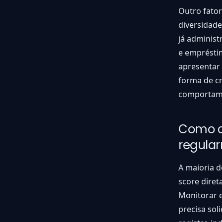
Outro fator
diversidade
já administ
e emprésti
apresentar
forma de cr
comportame
Como co
regula
A maioria d
score diret
Monitorar 
precisa sol