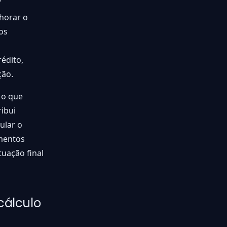
horar o
os
édito,
ção.
 o que
ibui
ular o
amentos
tuação final
cálculo