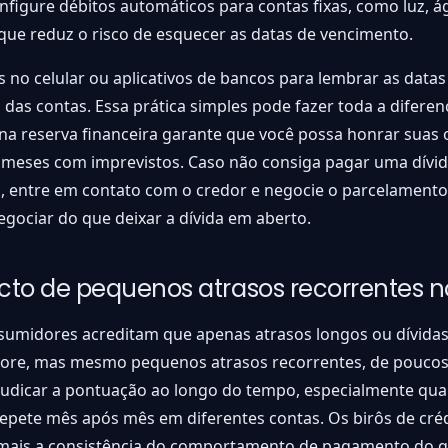
onfigure débitos automáticos para contas fixas, como luz, á
 que reduz o risco de esquecer as datas de vencimento.
 no celular ou aplicativos de bancos para lembrar as datas
das contas. Essa prática simples pode fazer toda a difere
a reserva financeira garante que você possa honrar suas 
eses com imprevistos. Caso não consiga pagar uma dívid
 entre em contato com o credor e negocie o parcelamento,
gociar do que deixar a dívida em aberto.
to de pequenos atrasos recorrentes n
sumidores acreditam que apenas atrasos longos ou dívida
core, mas mesmo pequenos atrasos recorrentes, de poucos 
udicar a pontuação ao longo do tempo, especialmente qu
epete mês após mês em diferentes contas. Os birôs de cré
r mais a consistência do comportamento de pagamento do q