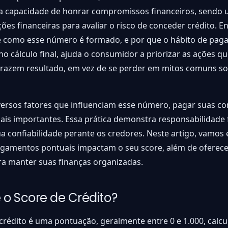
ua capacidade de honrar compromissos financeiros, sendo u
ições financeiras para avaliar o risco de conceder crédito. E
 como esse número é formado, e por que o hábito de paga
no cálculo final, ajuda o consumidor a priorizar as ações q
trazem resultado, em vez de se perder em mitos comuns so
versos fatores que influenciam esse número, pagar suas co
is importantes. Essa prática demonstra responsabilidade 
 confiabilidade perante os credores. Neste artigo, vamos 
gamentos pontuais impactam o seu score, além de oferece
ra manter suas finanças organizadas.
 o Score de Crédito?
crédito é uma pontuação, geralmente entre 0 e 1.000, calc