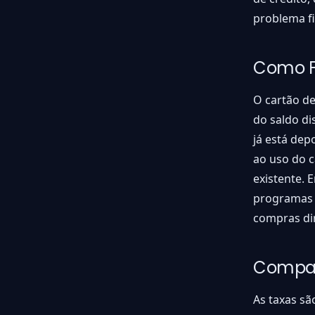
problema fi
Como F
O cartão de
do saldo di
já está dep
ao uso do c
existente. 
programas d
compras di
Compar
As taxas sã