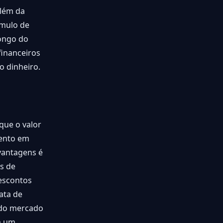
além da
úmulo de
longo do
financeiros
o dinheiro.
que o valor
mento em
vantagens é
s de
escontos
ata de
s do mercado
m um