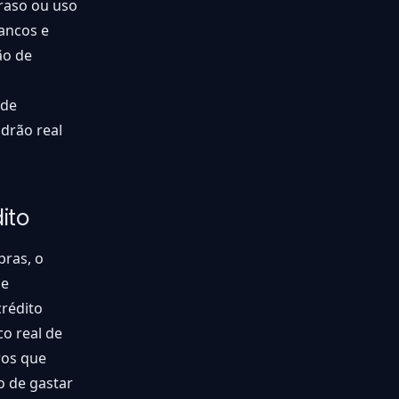
traso ou uso
ancos e
ão de
 de
adrão real
ito
pras, o
 e
crédito
o real de
ros que
o de gastar