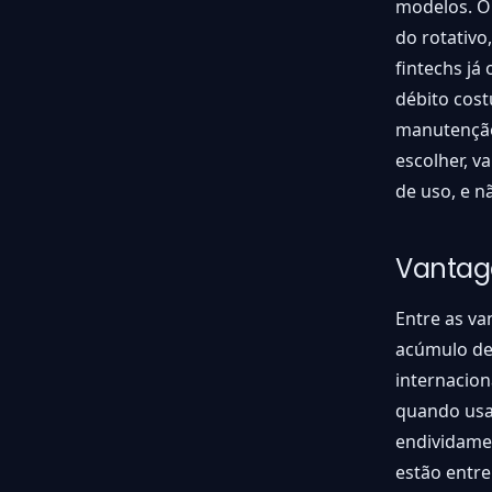
modelos. O 
do rotativo
fintechs já
débito cost
manutenção
escolher, v
de uso, e n
Vantag
Entre as va
acúmulo de
internacion
quando usa
endividamen
estão entre