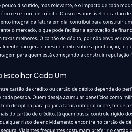
 pouco discutido, mas relevante, é o impacto de cada mod
tórico e o score de crédito. O uso responsável do cartão de 
to integral da fatura em dia, contribui para construir um
rante o mercado, o que pode facilitar a aprovação de fina
 taxas melhores. O cartão de débito, por não envolver co
ralmente não gera o mesmo efeito sobre a pontuação, o qu
tagem para quem está começando a construir reputação fi
 Escolher Cada Um
ntre cartão de crédito ou cartão de débito depende do perfi
de cada pessoa. Quem deseja acumular benefícios como mil
 tem disciplina para pagar a fatura integralmente, tende a 
mais do cartão de crédito. Já quem busca controle rígido do
 qualquer risco de endividamento encontra no cartão de d
segura. Viajantes frequentes costumam preferir o cartão d