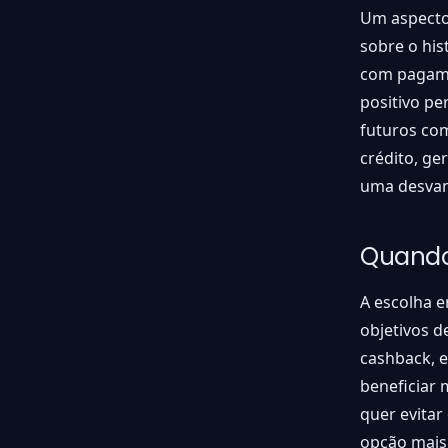
Um aspecto
sobre o his
com pagamen
positivo pe
futuros com
crédito, ge
uma desvan
Quando
A escolha e
objetivos 
cashback, e
beneficiar 
quer evitar
opção mais 