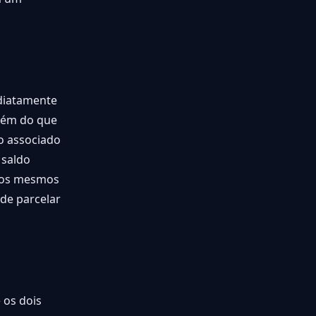
ediatamente
além do que
to associado
 saldo
r os mesmos
de parcelar
 os dois