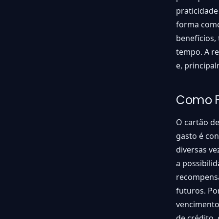
praticidade
forma como
benefícios,
tempo. A re
e, principa
Como F
O cartão de
gasto é co
diversas ve
a possibil
recompensa
futuros. Po
vencimento,
de crédito