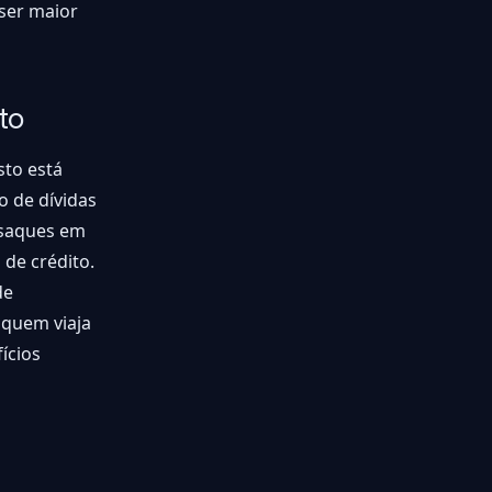
 ser maior
to
sto está
o de dívidas
s saques em
 de crédito.
de
 quem viaja
ícios