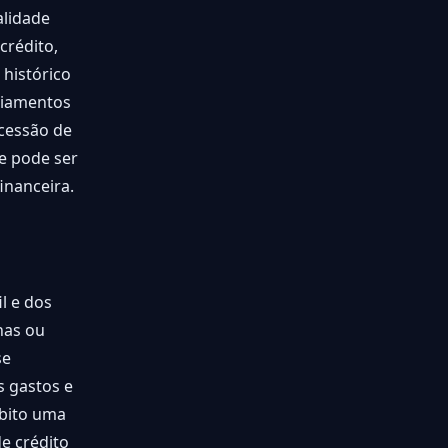
alidade
crédito,
 histórico
nciamentos
ncessão de
e pode ser
nanceira.
l e dos
has ou
se
s gastos e
ébito uma
e crédito