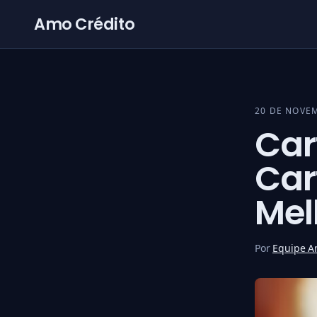
Pular para o conteúdo
Amo Crédito
20 DE NOVE
Car
Car
Mel
Por
Equipe A