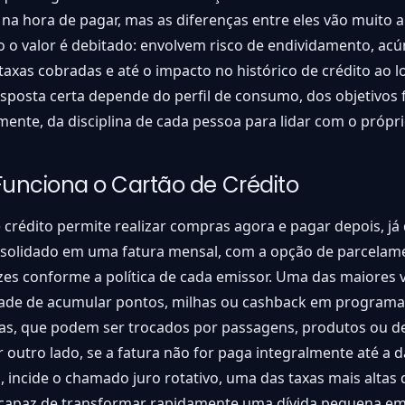
 na hora de pagar, mas as diferenças entre eles vão muito 
 o valor é debitado: envolvem risco de endividamento, ac
 taxas cobradas e até o impacto no histórico de crédito ao 
sposta certa depende do perfil de consumo, dos objetivos 
lmente, da disciplina de cada pessoa para lidar com o própri
unciona o Cartão de Crédito
 crédito permite realizar compras agora e pagar depois, já 
nsolidado em uma fatura mensal, com a opção de parcela
zes conforme a política de cada emissor. Uma das maiores 
idade de acumular pontos, milhas ou cashback em programa
s, que podem ser trocados por passagens, produtos ou d
r outro lado, se a fatura não for paga integralmente até a d
 incide o chamado juro rotativo, uma das taxas mais alta
, capaz de transformar rapidamente uma dívida pequena e