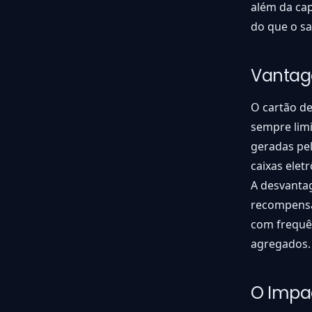
além da cap
do que o sa
Vantag
O cartão de
sempre limi
geradas pel
caixas elet
A desvanta
recompensas
com frequê
agregados.
O Impac