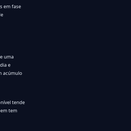
as em fase
de
ive uma
dia e
am acúmulo
onível tende
quem tem