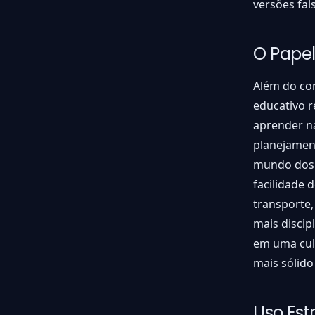
versões fal
O Papel
Além do co
educativo r
aprender n
planejamen
mundo dos i
facilidade 
transporte,
mais discip
em uma cul
mais sólido
Uso Est