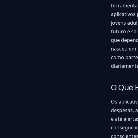
ferramentas
aplicativos
jovens adul
futuro e sa
que dependi
nasceu em u
como parte 
diariament
O Que E
Os aplicati
despesas, a
e até alert
consegue id
conscientes