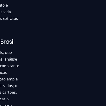
ito e
a vida
s extratos
Brasil
ls, que
s, análise
icado tanto
nças
ação ampla
lizados; o
 cartões,
car o
do para