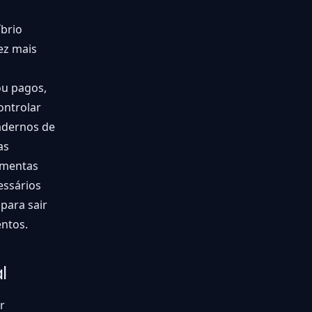
brio
ez mais
ou pagos,
ontrolar
cadernos de
as
amentas
essários
para sair
ntos.
l
r