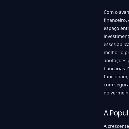
Com o avan
financeiro,
espaço entr
investiment
esses aplic
melhor o pr
anotações p
bancárias. 
funcionam, 
com seguran
do vermelh
A Popul
A crescente