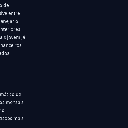
o de
sive entre
lanejar o
nteriores,
ais jovem já
financeiros
sados
omático de
cos mensais
rio
cisões mais
s