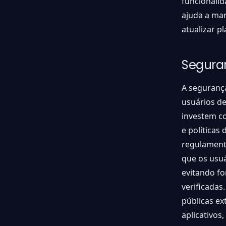
funcionali
ajuda a man
atualizar p
Segura
A seguranç
usuários de
investem co
e políticas
regulament
que os usuá
evitando f
verificadas
públicas ex
aplicativos