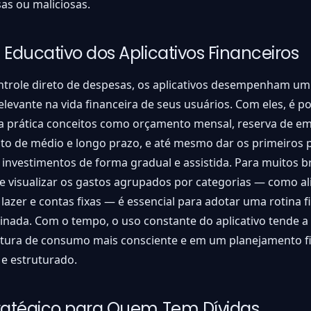
sas ou maliciosas.
 Educativo dos Aplicativos Financeiros
ntrole direto de despesas, os aplicativos desempenham um
elevante na vida financeira de seus usuários. Com eles, é po
a prática conceitos como orçamento mensal, reserva de em
to de médio e longo prazo, e até mesmo dar os primeiros 
nvestimentos de forma gradual e assistida. Para muitos bra
de visualizar os gastos agrupados por categorias — como a
 lazer e contas fixas — é essencial para adotar uma rotina f
linada. Com o tempo, o uso constante do aplicativo tende a 
tura de consumo mais consciente e em um planejamento f
 e estruturado.
ratégico para Quem Tem Dívidas