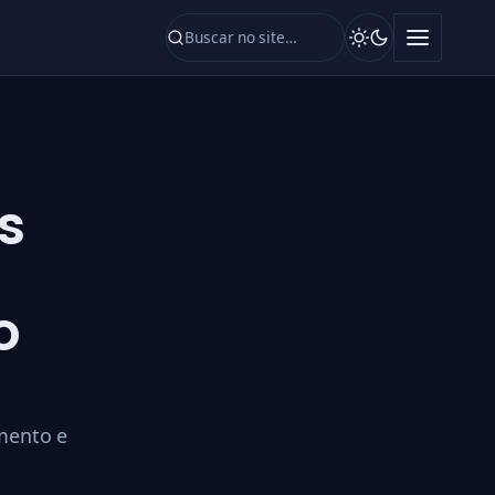
s
o
mento e