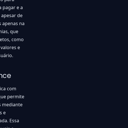
a pagar e a
— apesar de
s apenas na
ias, que
retos, como
 valores e
uário.
ance
tica com
que permite
s mediante
s e
ada. Essa