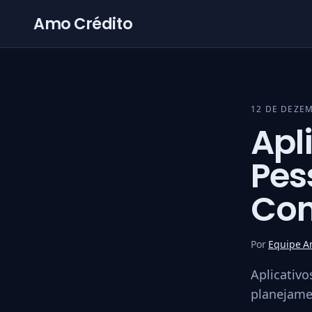
Pular para o conteúdo
Amo Crédito
12 DE DEZE
Apl
Pes
Con
Por
Equipe A
Aplicativo
planejamen