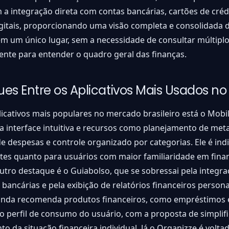
m a integração direta com contas bancárias, cartões de créd
igitais, proporcionando uma visão completa e consolidada d
em um único lugar, sem a necessidade de consultar múltiplo
nte para entender o quadro geral das finanças.
es Entre os Aplicativos Mais Usados no 
licativos mais populares no mercado brasileiro está o Mobil
 interface intuitiva e recursos como planejamento de meta
e despesas e controle organizado por categorias. Ele é ind
ntes quanto para usuários com maior familiaridade em fina
utro destaque é o Guiabolso, que se sobressai pela integr
bancárias e pela exibição de relatórios financeiros persona
ainda recomenda produtos financeiros, como empréstimos e
 perfil de consumo do usuário, com a proposta de simplifi
o da situação financeira individual. Já o Organizze é volta