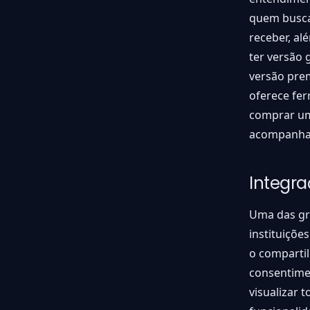
quem busca 
receber, al
ter versão 
versão pre
oferece fer
comprar um 
acompanhar 
Integr
Uma das gr
instituiçõe
o compartil
consentimen
visualizar 