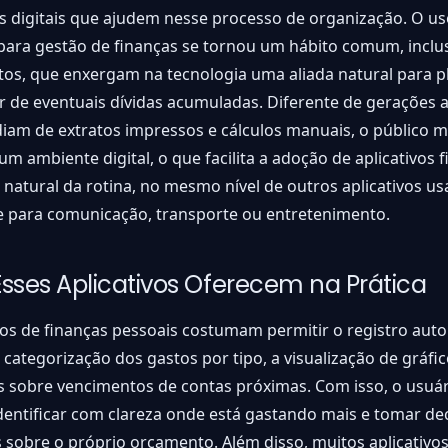
 digitais que ajudem nesse processo de organização. O us
 para gestão de finanças se tornou um hábito comum, inclu
tos, que enxergam na tecnologia uma aliada natural para p
ir de eventuais dívidas acumuladas. Diferente de gerações a
am de extratos impressos e cálculos manuais, o público m
m ambiente digital, o que facilita a adoção de aplicativos 
natural da rotina, no mesmo nível de outros aplicativos u
e para comunicação, transporte ou entretenimento.
sses Aplicativos Oferecem na Prática
vos de finanças pessoais costumam permitir o registro aut
 categorização dos gastos por tipo, a visualização de gráfi
as sobre vencimentos de contas próximas. Com isso, o usuá
entificar com clareza onde está gastando mais e tomar de
 sobre o próprio orçamento. Além disso, muitos aplicativo