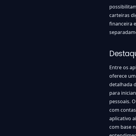
possibilita
carteiras d
financeira 
separadame
Destaqu
Entre os ap
oferece uma
detalhada d
para inicia
pessoais. O
com contas 
aplicativo 
com base no
entendiment