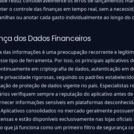
dade reduz consideravelmente os erros de lançamentos man
ter o controle das finanças em tempo real, sem a necessi
lanilhas ou anotar cada gasto individualmente ao longo do d
nça dos Dados Financeiros
a das informações é uma preocupação recorrente e legítim
sse tipo de ferramenta. Por isso, os principais aplicativos
ntinuamente em criptografia de dados, autenticação em do
 de privacidade rigorosas, seguindo os padrões estabelecido
ação de proteção de dados vigente no país. Especialistas
rios verifiquem sempre a reputação do aplicativo antes de 
ornecer informações sensíveis em plataformas desconhecid
. Aplicativos consolidados no mercado geralmente possuem
tensas e estão disponíveis exclusivamente nas lojas oficiais
, o que já funciona como um primeiro filtro de segurança c