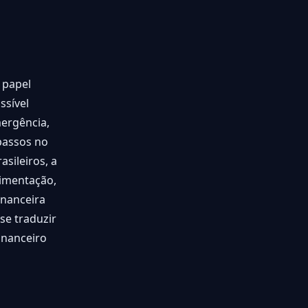
 papel
ssível
ergência,
passos no
sileiros, a
limentação,
inanceira
se traduzir
inanceiro