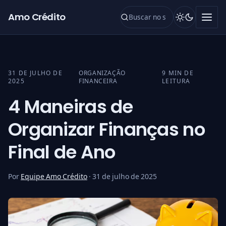
Pular para o conteúdo
Amo Crédito
31 DE JULHO DE
ORGANIZAÇÃO
9 MIN DE
CATEGORIA:
2025
FINANCEIRA
LEITURA
4 Maneiras de
Organizar Finanças no
Final de Ano
Por
Equipe Amo Crédito
·
31 de julho de 2025