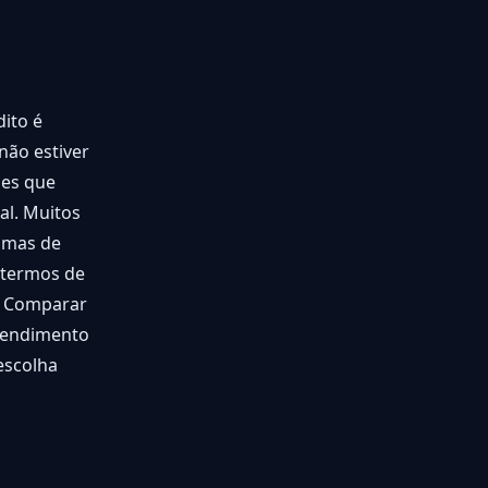
ito é
 não estiver
ões que
al. Muitos
amas de
 termos de
s. Comparar
atendimento
escolha