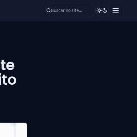
te
ito