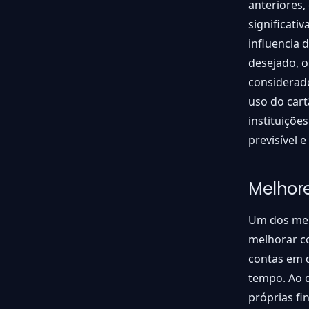
anteriores
significati
influencia 
desejado, 
considerad
uso do car
instituiçõe
previsível e
Melhore
Um dos mel
melhorar co
contas em d
tempo. Ao d
próprias fi