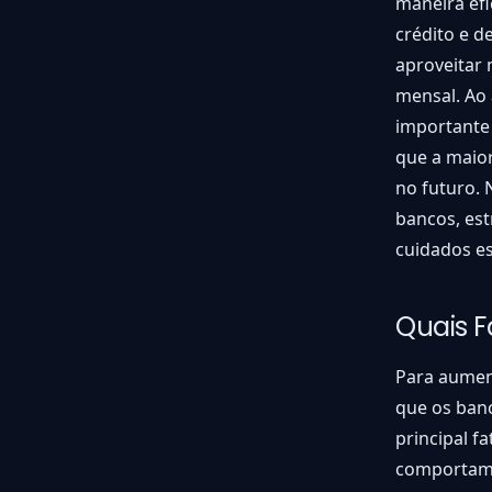
maneira efi
crédito e d
aproveitar
mensal. Ao 
importante
que a maior
no futuro. 
bancos, est
cuidados es
Quais F
Para aument
que os banc
principal fa
comportame