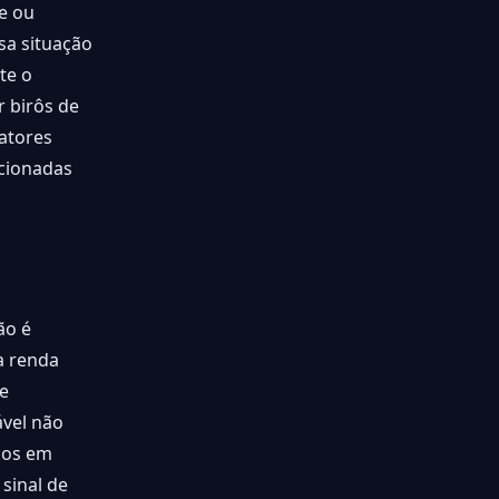
e ou
sa situação
te o
r birôs de
fatores
ecionadas
ão é
a renda
 e
ável não
idos em
sinal de