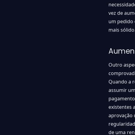
necessidade
vez de aum
um pedido e
mais sólido
Aument
Outro aspe
comprovadam
Quando a re
assumir um 
pagamento 
existentes 
aprovação 
regularidad
de uma ren