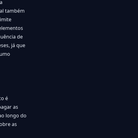
a
sal também
imite
 elementos
quência de
ses, já que
nsumo
to é
pagar as
 ao longo do
obre as
s