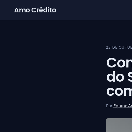
Pular para o conteúdo
Amo Crédito
23 DE OUTU
Com
do 
com
Por
Equipe A