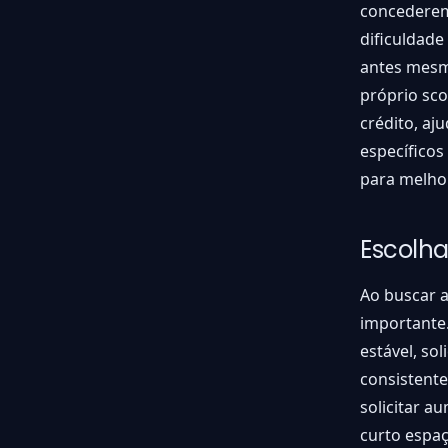
concederem
dificuldade
antes mesm
próprio sco
crédito, aj
específico
para melhor
Escolha
Ao buscar a
importante.
estável, so
consistente
solicitar a
curto espa