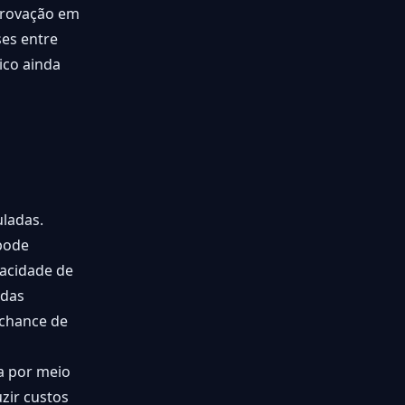
aprovação em
es entre
ico ainda
ladas.
pode
pacidade de
idas
 chance de
a por meio
zir custos