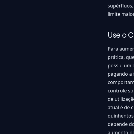
supérfluos
limite maio
Use o 
Para aument
prática, qu
possui um c
pagando a f
comportame
controle so
de utilizaç
atual é de 
quinhentos 
depende do
aumento no