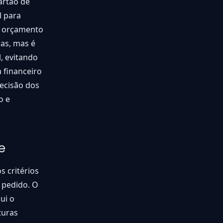
artão de
l para
o orçamento
ras, mas é
, evitando
 financeiro
decisão dos
o e
e
s critérios
m pedido. O
lui o
turas