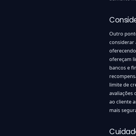
Consid
Outro ponto
considerar 
oferecendo
ofereçam l
bancos e f
recompensa
limite de c
avaliações 
ao cliente 
mais segura
Cuidado