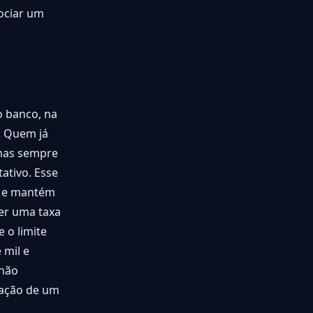
ociar um
o banco, na
. Quem já
 mas sempre
ativo. Esse
r e mantém
ter uma taxa
e o limite
 mil e
 não
vação de um